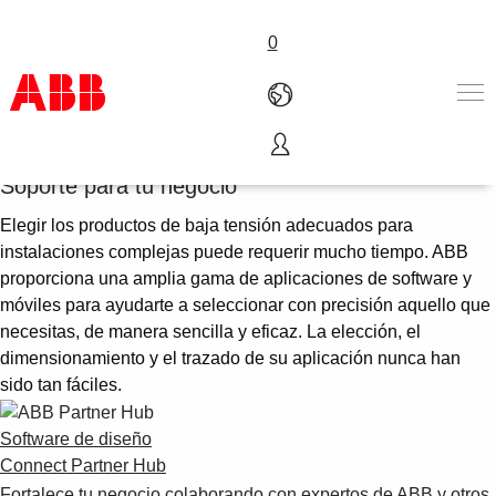
0
Software y aplicaciones
Productos & Soluciones
Soporte para tu negocio
Industrias
Elegir los productos de baja tensión adecuados para
Servicios
instalaciones complejas puede requerir mucho tiempo. ABB
Sobre ABB
proporciona una amplia gama de aplicaciones de software y
Dónde comprar
móviles para ayudarte a seleccionar con precisión aquello que
Contáctanos
necesitas, de manera sencilla y eficaz. La elección, el
Carreras
dimensionamiento y el trazado de su aplicación nunca han
sido tan fáciles.
Software de diseño
Connect Partner Hub
Fortalece tu negocio colaborando con expertos de ABB y otros