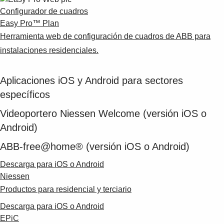
Suggestions
Configurador de cuadros
Products
Easy Pro™ Plan
See more products
Herramienta web de configuración de cuadros de ABB para
Shopping list preview
instalaciones residenciales.
0
Aplicaciones iOS y Android para sectores
específicos
Videoportero Niessen Welcome (versión iOS o
Android)
ABB-free@home® (versión iOS o Android)
Descarga para iOS o Android
Niessen
Productos para residencial y terciario
Descarga para iOS o Android
EPiC