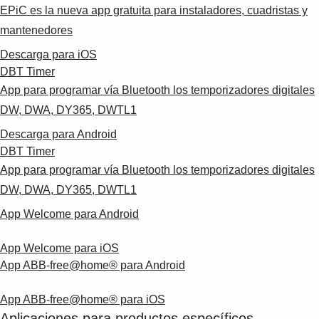
EPiC es la nueva app gratuita para instaladores, cuadristas y
mantenedores
Descarga para iOS
DBT Timer
App para programar vía Bluetooth los temporizadores digitales
DW, DWA, DY365, DWTL1
Descarga para Android
DBT Timer
App para programar vía Bluetooth los temporizadores digitales
DW, DWA, DY365, DWTL1
App Welcome para Android
App Welcome para iOS
App ABB-free@home® para Android
App
ABB-free@home® para iOS
Aplicaciones para productos específicos