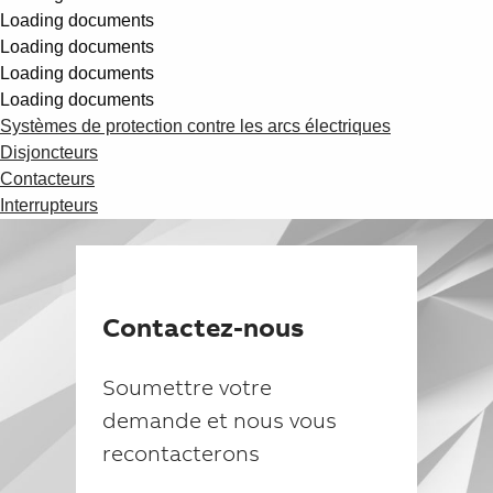
Suggestions
Loading documents
Products
Loading documents
See more products
Loading documents
Shopping list preview
Loading documents
0
Systèmes de protection contre les arcs électriques
Disjoncteurs
Contacteurs
Interrupteurs
Contactez-nous
Soumettre votre
demande et nous vous
recontacterons