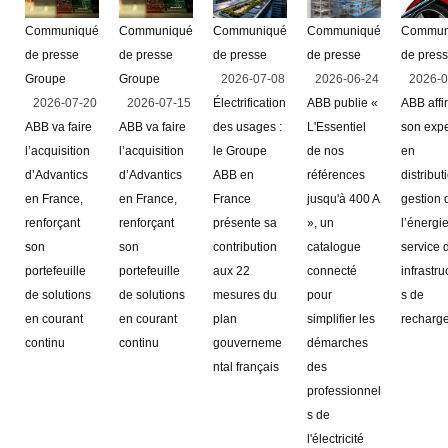
foudre
Presse-étoupes
Communiqué
Communiqué
Communiqué
Communiqué
Commun
de presse
de presse
de presse
de presse
de pres
Outils pour connecteur à
Groupe
Groupe
2026-07-08
2026-06-24
2026-0
compression
2026-07-20
2026-07-15
Électrification
ABB publie «
ABB affi
ABB va faire
ABB va faire
des usages :
L'Essentiel
son expe
Inverseurs de sources
Systemes étanches aux
l’acquisition
l’acquisition
le Groupe
de nos
en
liquides
d’Advantics
d’Advantics
ABB en
références
distribut
en France,
en France,
France
jusqu'à 400 A
gestion 
renforçant
renforçant
présente sa
», un
l’énergi
Terminaisons & connecteurs de
son
son
contribution
catalogue
service 
fils
Interrupteurs sectionneurs
portefeuille
portefeuille
aux 22
connecté
infrastru
de solutions
de solutions
mesures du
pour
s de
Stell city
en courant
en courant
plan
simplifier les
recharg
continu
continu
gouverneme
démarches
ntal français
des
Gaines & raccords
professionnel
Disjoncteurs de puissance
s de
l'électricité