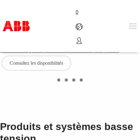
0
ABB eFinder
Achetez en ligne auprès du distributeur le plus proche
Produits & Services
Industries
Consultez les disponibilités
Services
A propos
Où acheter
Contactez-nous
Carrières
Produits et systèmes basse
tension