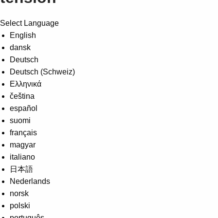
Select Language
English
dansk
Deutsch
Deutsch (Schweiz)
Ελληνικά
čeština
español
suomi
français
magyar
italiano
日本語
Nederlands
norsk
polski
português