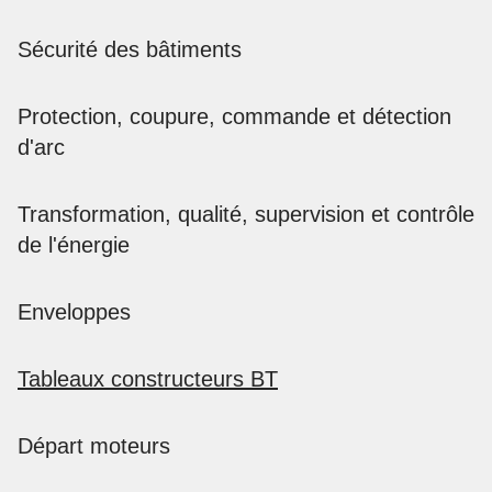
Sécurité des bâtiments
Domotique ABB-free@home
La domotique n’a jamais été aussi simple
Protection, coupure, commande et détection
Contrôle d'accès
d'arc
Votre ouverture sur le monde
Détecteur
Transformation, qualité, supervision et contrôle
Disjoncteurs modulaires
Détection fiable de mouvement et de présence
de l'énergie
Eclairage de sécurité, alarmes
Kaufel
Enveloppes
Transformation et alimentation
Disjoncteur haute performance
Tableaux constructeurs BT
Coffrets résidentiels et
tertiaires
Actionneurs KNX
Départ moteurs
Relais différentiels , Relais
Commande intelligente du système de
temporisés
bâtiment