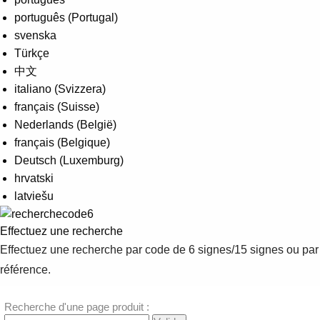
Suggestions
português (Portugal)
Products
svenska
See more products
Türkçe
Shopping list preview
中文
0
italiano (Svizzera)
français (Suisse)
Nederlands (België)
français (Belgique)
Deutsch (Luxemburg)
hrvatski
latviešu
Effectuez une recherche
Effectuez une recherche par code de 6 signes/15 signes ou par
référence.