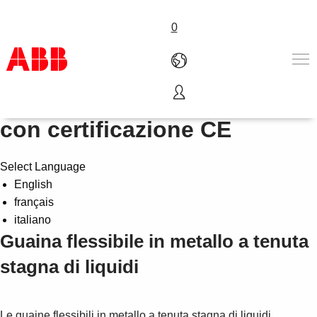
0
Tipo LTZE - senza alogeni,
Prodotti e Soluzioni
con certificazione CE
Industrie e Utility
Service
Select Language
Chi siamo
English
Dove acquistare
français
Contattaci
italiano
Lavorare in ABB
Guaina flessibile in metallo a tenuta
stagna di liquidi
Le guaine flessibili in metallo a tenuta stagna di liquidi