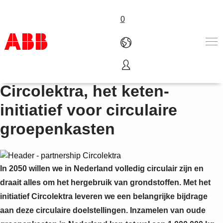
0
ABB werkt samen met
Products & Solutions
Circolektra, het keten-
Industries
initiatief voor circulaire
Services
About us
groepenkasten
Verkoopkanalen
Contact us
Careers
In 2050 willen we in Nederland volledig circulair zijn en
draait alles om het hergebruik van grondstoffen. Met het
initiatief Circolektra leveren we een belangrijke bijdrage
aan deze circulaire doelstellingen. Inzamelen van oude