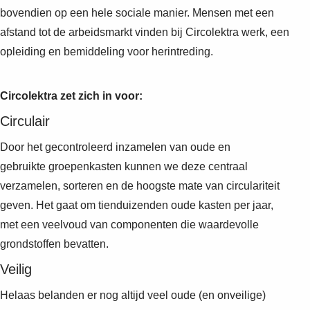
Suggestions
bovendien op een hele sociale manier. Mensen met een
Products
afstand tot de arbeidsmarkt vinden bij Circolektra werk, een
See more products
opleiding en bemiddeling voor herintreding.
Shopping list preview
0
Circolektra zet zich in voor:
Circulair
Door het gecontroleerd inzamelen van oude en
gebruikte groepenkasten kunnen we deze centraal
verzamelen, sorteren en de hoogste mate van circulariteit
geven. Het gaat om tienduizenden oude kasten per jaar,
met een veelvoud van componenten die waardevolle
grondstoffen bevatten.
Veilig
Helaas belanden er nog altijd veel oude (en onveilige)