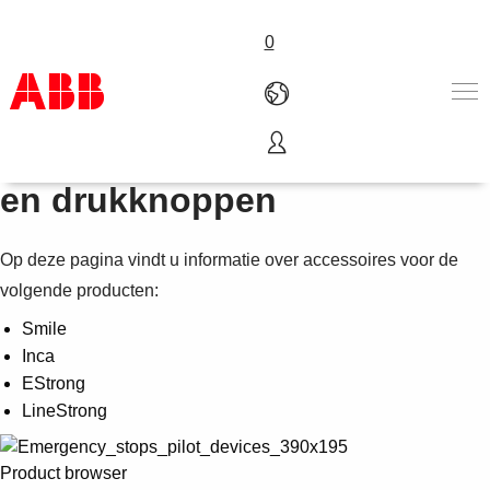
0
Accessoires voor noodstops
Products & Solutions
en drukknoppen
Industries
Services
Op deze pagina vindt u informatie over accessoires voor de
About us
Verkoopkanalen
volgende producten:
Contact us
Smile
Careers
Inca
EStrong
LineStrong
Product browser