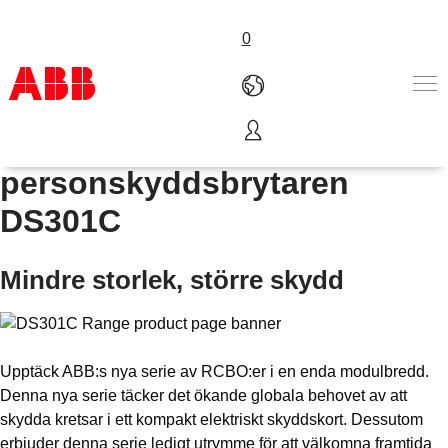
0
Kompakta
Produkter och tjänster
personskyddsbrytaren
Industrier
DS301C
Service
Om ABB
Här kan du köpa
Mindre storlek, större skydd
Kontakta oss
Karriär på ABB
Upptäck ABB:s nya serie av RCBO:er i en enda modulbredd.
Denna nya serie täcker det ökande globala behovet av att
skydda kretsar i ett kompakt elektriskt skyddskort. Dessutom
erbjuder denna serie ledigt utrymme för att välkomna framtida