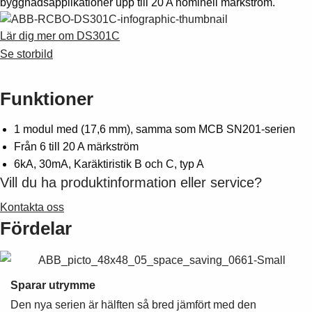
byggnadsapplikationer upp till 20 A nominell märkström.
Suggestions
Products
Lär dig mer om DS301C
See more products
Se storbild
Shopping list preview
0
Funktioner
1 modul med (17,6 mm), samma som MCB SN201-serien
Från 6 till 20 A märkström
6kA, 30mA, Karäktiristik B och C, typ A
Vill du ha produktinformation eller service?
Kontakta oss
Fördelar
Sparar utrymme
Den nya serien är hälften så bred jämfört med den