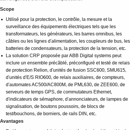
Suggestions
Products
Scope
See more products
Utilisé pour la protection, le contrôle, la mesure et la
Shopping list preview
surveillance des équipements électriques tels que les
0
transformateurs, les générateurs, les barres omnibus, les
câbles ou les lignes d'alimentation, les coupleurs de bus, les
batteries de condensateurs, la protection de la tension, etc.
La solution CRP proposée par ABB Digital systems peut
inclure un ensemble précâblé, préconfiguré et testé de relais
de protection Relion, d'unités de fusion SSC600, SMU615,
d'unités d'E/S RIO600, de relais auxiliaires, de compteurs,
d'automates AC500/AC800M, de PML630, de ZEE600, de
serveurs de temps GPS, de commutateurs Ethernet,
d'indicateurs de sémaphore, d'annonciateurs, de lampes de
signalisation, de boutons poussoirs, de blocs de
test/bouchons, de borniers, de rails DIN, etc.
Avantages