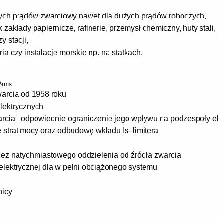
ych prądów zwarciowy nawet dla dużych prądów roboczych,
akłady papiernicze, rafinerie, przemysł chemiczny, huty stali,
 stacji,
ia czy instalacje morskie np. na statkach.
A
rms
warcia od 1958 roku
lektrycznych
rcia i odpowiednie ograniczenie jego wpływu na podzespoły e
e strat mocy oraz odbudowę wkładu Is–limitera
rzez natychmiastowego oddzielenia od źródła zwarcia
elektrycznej dla w pełni obciążonego systemu
nicy