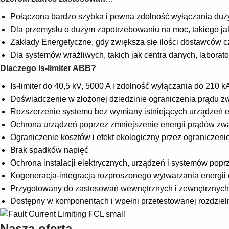
Połączona bardzo szybka i pewna zdolność wyłączania duż
Dla przemysłu o dużym zapotrzebowaniu na moc, takiego jak z
Zakłady Energetyczne, gdy zwiększa się ilości dostawców czy
Dla systemów wrażliwych, takich jak centra danych, laborator
Dlaczego Is-limiter ABB?
Is-limiter do 40,5 kV, 5000 A i zdolność wyłączania do 210 k
Doświadczenie w złożonej dziedzinie ograniczenia prądu z
Rozszerzenie systemu bez wymiany istniejących urządzeń e
Ochrona urządzeń poprzez zmniejszenie energii prądów zwa
Ograniczenie kosztów i efekt ekologiczny przez ograniczeni
Brak spadków napięć
Ochrona instalacji elektrycznych, urządzeń i systemów pop
Kogeneracja-integracja rozproszonego wytwarzania energii 
Przygotowany do zastosowań wewnętrznych i zewnętrznych
Dostępny w komponentach i wpełni przetestowanej rozdziel
Nasza oferta