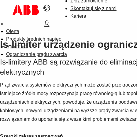
Złóż zamówienie
Skontaktuj się z nami
Kariera
Oferta
Produkty średnich napięć
Is-limiter urządzenie ogranic
Aparatura
Ograniczanie prądu zwarcia
Is-limitery ABB są rozwiązanie do elimina
elektrycznych
Prąd zwarcia systemów elektrycznych może zostać przekroczon
istniejące źródła mocy rozpoczynają pracę równoległą lub top
urządzeniach elektrycznych, powoduje, że urządzenia poddawane
kablowych, nowymi urządzeniami na wyższe prądy zwarcia w wię
rozwiązaniem do uporania się z wszelkimi problemami związany
Szeroki zakres zastosowań
…