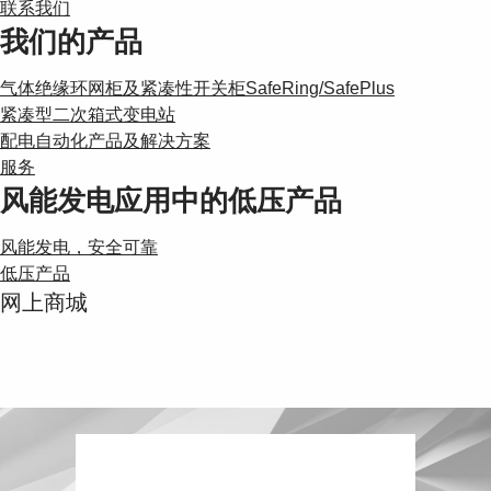
Suggestions
联系我们
Products
我们的产品
See more products
Shopping list preview
气体绝缘环网柜及紧凑性开关柜SafeRing/SafePlus
紧凑型二次箱式变电站
0
配电自动化产品及解决方案
服务
风能发电应用中的低压产品
风能发电，安全可靠
低压产品
网上商城