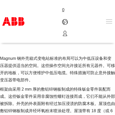
0
Magnum钢外壳箱式变电站
产品和解决方案
行业
服务
Magnum 钢外壳箱式变电站标准的布局可以为中低压设备和变
关于ABB
压器提供适当的空间。这些操作空间允许接近所有元器件。可移
Where to buy
开的地板，可以方便维护中低压电缆。特殊措施可防止意外接触
联系我们
变压器带电部件。
职业
框架由采用 2 mm 厚的敷铝锌钢板制成的特殊钣金零件装配而
成。这些钣金零件采用非腐蚀性螺钉连接而成，它们不能从外部
被拆除。外壳的外表面附有经过加压浸渍的防腐木板。屋顶也由
敷铝锌钢板制成并经环氧粉末喷涂处理。屋顶带有 18 度（或 6