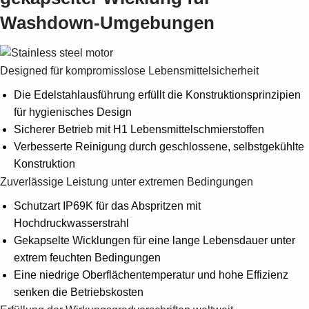
Suggestions
Washdown-Umgebungen
Products
See more products
Shopping list preview
Designed für kompromisslose Lebensmittelsicherheit
0
Die Edelstahlausführung erfüllt die Konstruktionsprinzipien
für hygienisches Design
Sicherer Betrieb mit H1 Lebensmittelschmierstoffen
Verbesserte Reinigung durch geschlossene, selbstgekühlte
Konstruktion
Zuverlässige Leistung unter extremen Bedingungen
Schutzart IP69K für das Abspritzen mit
Hochdruckwasserstrahl
Gekapselte Wicklungen für eine lange Lebensdauer unter
extrem feuchten Bedingungen
Eine niedrige Oberflächentemperatur und hohe Effizienz
senken die Betriebskosten