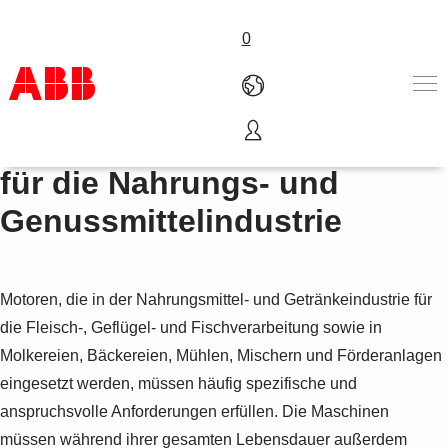
0
Motoren und Generatoren
Produkte und Leistungen
für die Nahrungs- und
Branchenlösungen
Genussmittelindustrie
Service
Über uns
Vertriebspartner finden
Kontakt
Motoren, die in der Nahrungsmittel- und Getränkeindustrie für
Karriere
die Fleisch-, Geflügel- und Fischverarbeitung sowie in
Molkereien, Bäckereien, Mühlen, Mischern und Förderanlagen
eingesetzt werden, müssen häufig spezifische und
anspruchsvolle Anforderungen erfüllen. Die Maschinen
müssen während ihrer gesamten Lebensdauer außerdem