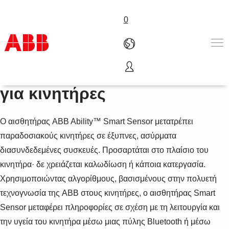
0
ABB Ability™ Smart Sensor
Προϊόντα & Λύσεις
για κινητήρες
Βιομηχανίες
Υπηρεσίες
Ο αισθητήρας ABB Ability™ Smart Sensor μετατρέπει
Γνωρίστε μας
Where to buy
παραδοσιακούς κινητήρες σε έξυπνες, ασύρματα
Επικοινωνία
διασυνδεδεμένες συσκευές. Προσαρτάται στο πλαίσιο του
Καριέρα
κινητήρα· δε χρειάζεται καλωδίωση ή κάποια κατεργασία.
Χρησιμοποιώντας αλγορίθμους, βασισμένους στην πολυετή
τεχνογνωσία της ABB στους κινητήρες, ο αισθητήρας Smart
Sensor μεταφέρει πληροφορίες σε σχέση με τη λειτουργία και
την υγεία του κινητήρα μέσω μιας πύλης Bluetooth ή μέσω