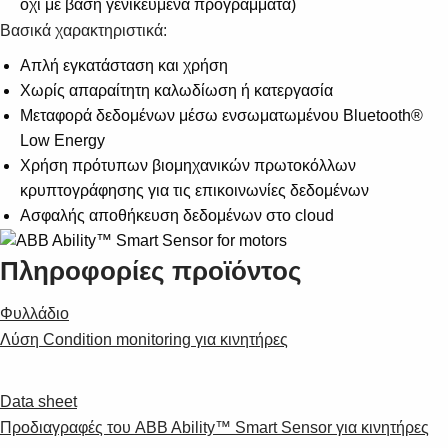
όχι με βάση γενικευμένα προγράμματα)
Suggestions
Βασικά χαρακτηριστικά:
Products
See more products
Απλή εγκατάσταση και χρήση
Shopping list preview
Χωρίς απαραίτητη καλωδίωση ή κατεργασία
0
Μεταφορά δεδομένων μέσω ενσωματωμένου Bluetooth®
Low Energy
Χρήση πρότυπων βιομηχανικών πρωτοκόλλων
κρυπτογράφησης για τις επικοινωνίες δεδομένων
Ασφαλής αποθήκευση δεδομένων στο cloud
Πληροφορίες προϊόντος
Φυλλάδιο
Λύση Condition monitoring για κινητήρες
Data sheet
Προδιαγραφές του ABB Ability™ Smart Sensor για κινητήρες