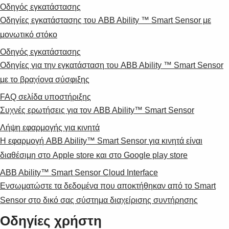
Οδηγός εγκατάστασης
Οδηγίες εγκατάστασης του ABB Ability ™ Smart Sensor με
μονωτικό στόκο
Οδηγός εγκατάστασης
Οδηγίες για την εγκατάσταση του ABB Ability ™ Smart Sensor
με το βραχίονα σύσφιξης
FAQ σελίδα υποστήριξης
Συχνές ερωτήσεις για τον ABB Ability™ Smart Sensor
Λήψη εφαρμογής για κινητά
Η εφαρμογή ABB Ability™ Smart Sensor για κινητά είναι
διαθέσιμη στο Apple store και στο Google play store
ABB Ability™ Smart Sensor Cloud Interface
Ενσωματώστε τα δεδομένα που αποκτήθηκαν από το Smart
Sensor στο δικό σας σύστημα διαχείρισης συντήρησης
Οδηγίες χρήστη