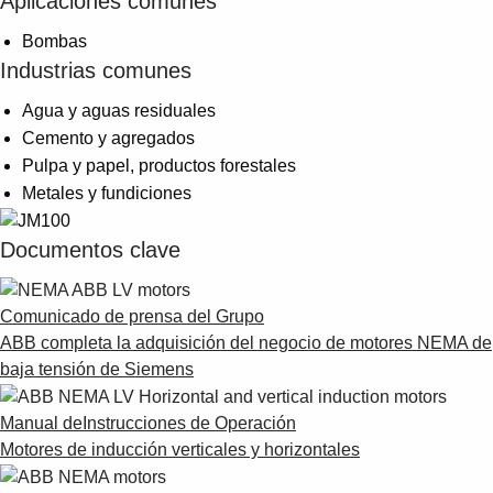
Aplicaciones comunes
Suggestions
Products
Bombas
See more products
Industrias comunes
Shopping list preview
Agua y aguas residuales
0
Cemento y agregados
Pulpa y papel, productos forestales
Metales y fundiciones
Documentos clave
Comunicado de prensa del Grupo
ABB completa la adquisición del negocio de motores NEMA de
baja tensión de Siemens
Manual deInstrucciones de Operación
Motores de inducción verticales y horizontales