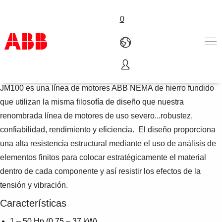
0
JM100
Products & Solutions
JM100 es una línea de motores ABB NEMA de hierro fundido
Industries
que utilizan la misma filosofía de diseño que nuestra
Services
renombrada línea de motores de uso severo...robustez,
About us
confiabilidad, rendimiento y eficiencia. El diseño proporciona
Where to buy
Contact us
una alta resistencia estructural mediante el uso de análisis de
Careers
elementos finitos para colocar estratégicamente el material
dentro de cada componente y así resistir los efectos de la
tensión y vibración.
Características
1 – 50 Hp (0.75 – 37 kW)