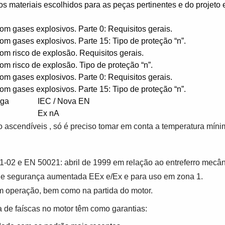
s materiais escolhidos para as peças pertinentes e do projeto 
com gases explosivos. Parte 0: Requisitos gerais.
com gases explosivos. Parte 15: Tipo de proteção “n”.
com risco de explosão. Requisitos gerais.
com risco de explosão. Tipo de proteção “n”.
com gases explosivos. Parte 0: Requisitos gerais.
com gases explosivos. Parte 15: Tipo de proteção “n”.
iga
IEC / Nova EN
x nA
Ex nA
 ascendíveis , só é preciso tomar em conta a temperatura míni
02 e EN 50021: abril de 1999 em relação ao entreferro mecânic
s de segurança aumentada EEx e/Ex e para uso em zona 1.
 operação, bem como na partida do motor.
ia de faíscas no motor têm como garantias: