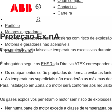
Onde comprar
Contact us
Carreira
Portfólio
Motores e geradores
Proteção Ex nA
Motores e geradores para atmosferas com risco de explosão
Motores e geradores não acendíveis
Essa proteção evita faíscas e temperaturas excessivas durante 
Proteção Ex nA
É obrigatório seguir os
EHSRs
da Diretiva ATEX correspondente
Os equipamentos serão projetados de forma a evitar as font
As temperaturas superficiais não excederão as máximas decla
Para instalação em Zona 2 o motor será conforme aos requisito
Os gases explosivos penetram o motor sem risco de explosões
Nenhuma parte do motor excede a classe de temperatura par