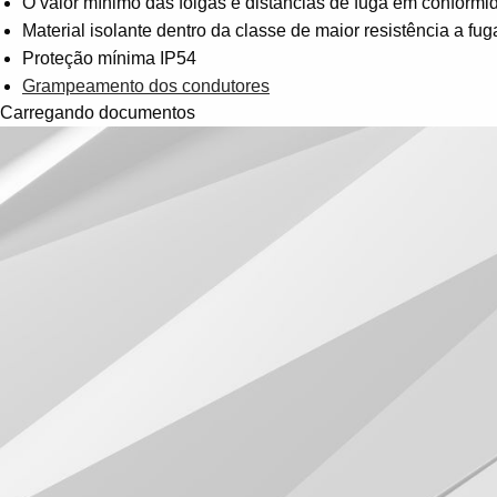
O valor mínimo das folgas e distâncias de fuga em conform
Material isolante dentro da classe de maior resistência a fug
Proteção mínima IP54
Grampeamento dos condutores
Carregando documentos