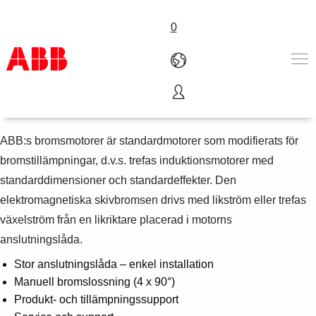
0
Bromsmotorer
Produkter och tjänster
Industrier
ABB:s bromsmotorer är standardmotorer som modifierats för
Service
bromstillämpningar, d.v.s. trefas induktionsmotorer med
Om ABB
standarddimensioner och standardeffekter. Den
Här kan du köpa
elektromagnetiska skivbromsen drivs med likström eller trefas
Kontakta oss
växelström från en likriktare placerad i motorns
Karriär på ABB
anslutningslåda.
Stor anslutningslåda – enkel installation
Manuell bromslossning (4 x 90°)
Produkt- och tillämpningssupport