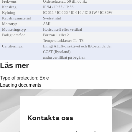
Frekvens
Orderrelaterat: 50 till 60 Hz
Kapsling
IP 54 / IP 55 / IP 56
Kylning
IC 611 / IC 666 / IC 616 / IC 81W / IC 86W
Kapslingsmaterial
Svetsat stål
Motortyp
AMI
Monteringstyp
Horisontell eller vertikal
Farligt område
För zon 1 eller 2
Temperaturklasser T1–T3
Certifieringar
Enligt ATEX-direktivet och IEC-standarder
GOST (Ryssland)
andra certifikat på begäran
Läs mer
Type of protection: Ex e
Loading documents
Kontakta oss