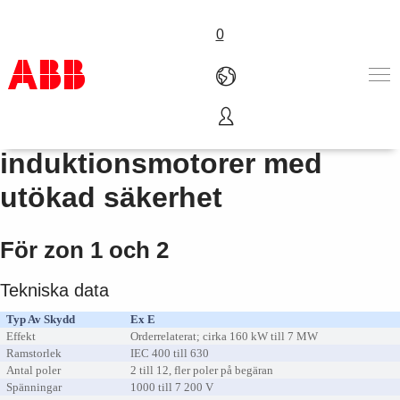
0
Högspända modulära
Produkter och tjänster
induktionsmotorer med
Industrier
utökad säkerhet
Service
Om ABB
Här kan du köpa
För zon 1 och 2
Kontakta oss
Karriär på ABB
Tekniska data
Typ Av Skydd
Ex E
Effekt
Orderrelaterat; cirka 160 kW till 7 MW
Ramstorlek
IEC 400 till 630
Antal poler
2 till 12, fler poler på begäran
Spänningar
1000 till 7 200 V