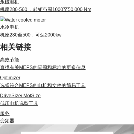
永磁电机
Suggestions
Products
机座280-560 ，转矩范围1000至50 000 Nm
See more products
Shopping list preview
水冷电机
0
机座280至500，可达2000kw
相关链接
高效节能
查找有关MEPS的问题和标准的更多信息
Optimizer
选择符合MEPS的电机和文件的简易工具
DriveSize/ MotSize
低压电机选型工具
服务
变频器