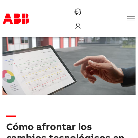
Productos & Soluciones
Industrias
Servicios
Sobre ABB
Dónde comprar
Contáctanos
Carreras
Cómo afrontar los
cambios tecnológicos en