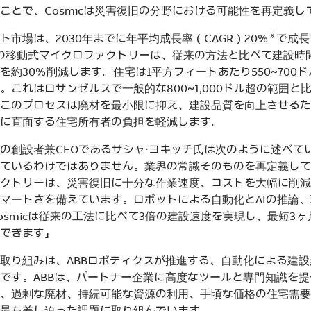
ことで、Cosmicは災害復旧の分野における可能性を再定義し
※
ト市場は、2030年までに年平均成長率（CAGR）20％
で成長
icの移動式マイクロファクトリーは、従来の方法と比べて建設時
を約30％削減します。住宅は1平方フィートあたり550～700ド
。これはロサンゼルスで一般的な800～1,000ドル超の範囲と
このプロセスは廃材を最小限に抑え、建設品質を向上させるた
に直面する住宅所有者の負担を軽減します。
ildingsの創設者兼CEOであるサシャ・ヨキッチ氏は次のように述
ているわけではありません。業界の常識そのものを再定義して
クトリーは、災害復旧に十分な作業速度、コストを大幅に削減
マートさを備えています。ロボットによる自動化とAIの推論
osmicは従来の工法に比べて3倍の建設速度を実現し、最短3
できます」
取り組みは、ABBロボティクスが推進する、自動化による建
です。ABBは、パートナー企業に高度なツールと専門知識を
、過剰な廃材、持続可能な資源の利用、手頃な価格の住宅需要
最も差し迫った課題に取り組んでいます。