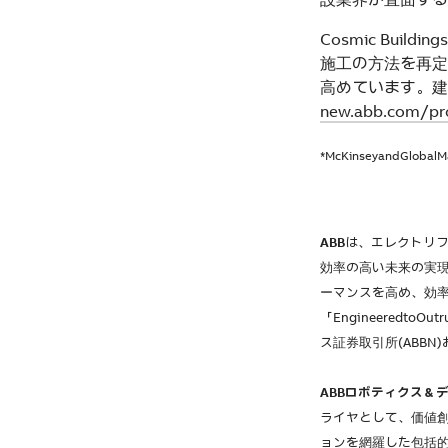
Cosmic Bu
施工の方法を再定
高めています。建
new.abb.com/pro
*McKinseyandGloba
ABB
は、エレクトリ
効率の高い未来の実
ーマンスを高め、効
「Engineeredt
ス証券取引所(ABBN
ABBロボティクス＆
ライヤとして、価値創
ョンを網羅した包括