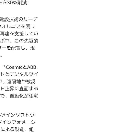
トを30%削減
、建設技術のリーデ
リフォルニアを襲っ
再建を支援してい
ぶ中、この先駆的
リーを配置し、現
。
osmicとABB
トとデジタルツイ
とで、遠隔地や被災
ト上昇に直面する
で、自動化が住宅
タルツインソフトウ
ングインフォメーシ
トによる製造、組