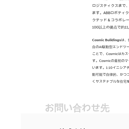
ロジスティクスまで
ます。ABBロボティ
クテッド＆コラボレー
100以上の拠点で約1
Cosmic Buildings
は、
自のAI駆動型エンド
ことで、Cosmicは
す。Cosmicの最初
います。1:10イニシ
動可能で自律的、かつコ
くサステナブルな住宅
お問い合わせ先