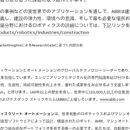
ildingsの事例などの実世界でのアプリケーションを通して、ABB
義し、建設の弾力性、環境への意識、そして最も必要な場所お
築分野におけるロボティクスの詳細については、下記リンクを
ducts/robotics/industries/construction
lMarketInsightsによるResearchGateに基づく内部分析
フィケーションとオートメーションのグローバルテクノロジーリーダーであり
現を目指しています。エンジニアリングとデジタル化の専門知識を結び付ける
率性、生産性、持続可能性を向上させ、優れた成果を生み出せるよう支援しま
oOutrun」と呼びます。140年以上の歴史を有し、世界中に110,000人以上の従
)およびナスダック・ストックホルム(ABB)に上場しています。
www.abb.com
ディスクリート・オートメーション
は、世界有数のロボティクスおよびマシンオ
造型ソフトウェアによって設計、構築されたロボット、AMR、マシンオート
的かつ統合的なポートフォリオを有する唯一の企業です。私たちは、自動車か