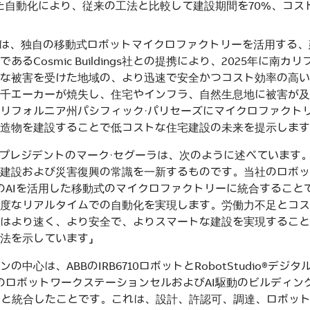
した自動化により、従来の工法と比較して建設期間を70%、コス
スは、独自の移動式ロボットマイクロファクトリーを活用する
あるCosmic Buildings社との提携により、2025年に南カ
な被害を受けた地域の、より迅速で安全かつコスト効率の高い
千エーカーが焼失し、住宅やインフラ、自然生息地に被害が及
リフォルニア州パシフィック・パリセーズにマイクロファクト
造物を建設することで低コストな住宅建設の未来を提示します
スプレジデントのマーク・セグーラは、次のように述べています。「C
建設および災害復興の常識を一新するものです。当社のロボッ
icのAIを活用した移動式のマイクロファクトリーに統合するこ
度なリアルタイムでの自動化を実現します。労働力不足とコス
はより速く、より安全で、よりスマートな建設を実現すること
法を示しています」
の中心は、ABBのIRB6710ロボットとRobotStudio®デジ
icのロボットワークステーションセルおよびAI駆動のビルディ
IM) と統合したことです。これは、設計、許認可、調達、ロボッ