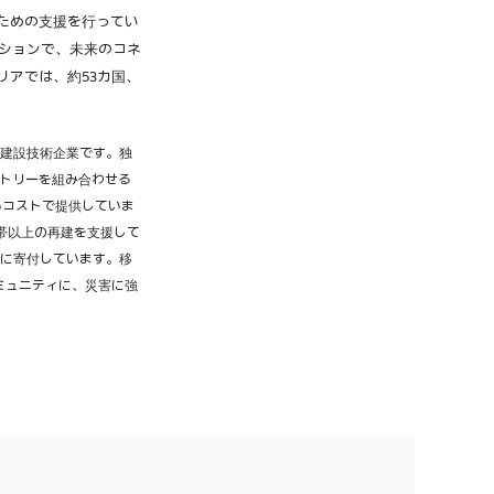
ための支援を行ってい
ーションで、未来のコネ
アでは、約53カ国、
兼建設技術企業です。独
クトリーを組み合わせる
いコストで提供していま
世帯以上の再建を支援して
家族に寄付しています。移
ミュニティに、災害に強