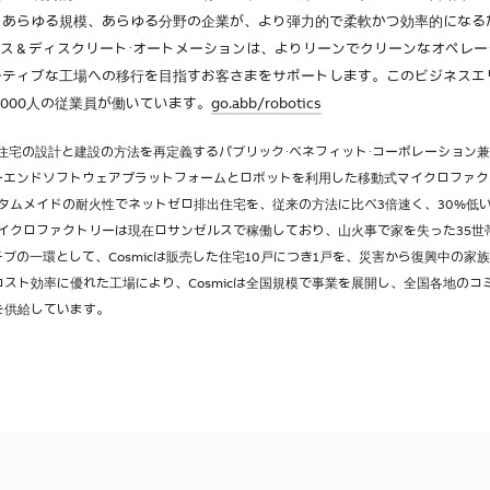
、あらゆる規模、あらゆる分野の企業が、より弾力的で柔軟かつ効率的になる
クス＆ディスクリート・オートメーションは、よりリーンでクリーンなオペレ
ティブな工場への移行を目指すお客さまをサポートします。このビジネスエリ
1,000人の従業員が働いています。
go.abb/robotics
住宅の設計と建設の方法を再定義するパブリック・ベネフィット・コーポレーション
ツーエンドソフトウェアプラットフォームとロボットを利用した移動式マイクロファ
カスタムメイドの耐火性でネットゼロ排出住宅を、従来の方法に比べ3倍速く、30%低
のマイクロファクトリーは現在ロサンゼルスで稼働しており、山火事で家を失った35
アチブの一環として、Cosmicは販売した住宅10戸につき1戸を、災害から復興中の
スト効率に優れた工場により、Cosmicは全国規模で事業を展開し、全国各地のコ
を供給しています。