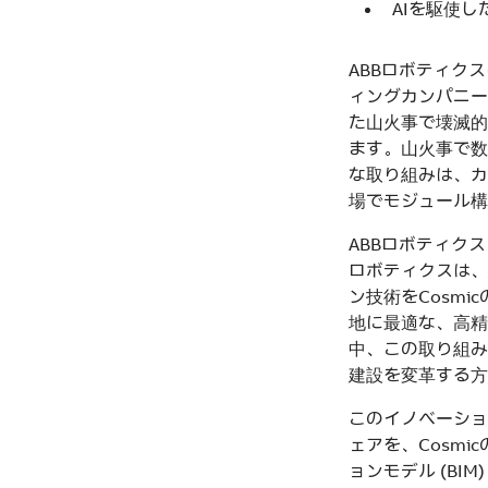
AIを駆使
ABBロボティク
ィングカンパニーで
た山火事で壊滅的
ます。山火事で数
な取り組みは、カ
場でモジュール構
ABBロボティク
ロボティクスは、
ン技術をCosm
地に最適な、高精
中、この取り組み
建設を変革する方
このイノベーション
ェアを、Cosm
ョンモデル (B