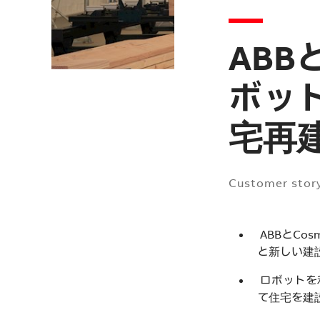
ABB
ボッ
宅再
Customer stor
ABBとCo
と新しい建
ロボットを
て住宅を建