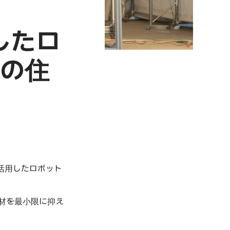
用したロ
の住
Iを活用したロボット
材を最小限に抑え