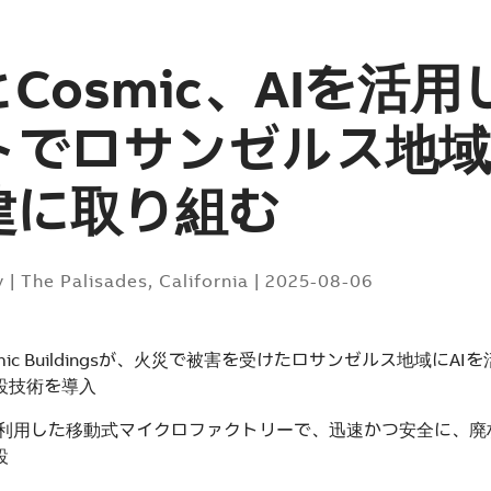
とCosmic、AIを活
トでロサンゼルス地域
建に取り組む
y
|
The Palisades, California
|
2025-08-06
smic Buildingsが、火災で被害を受けたロサンゼルス地域にA
設技術を導入
利用した移動式マイクロファクトリーで、迅速かつ安全に、廃
設