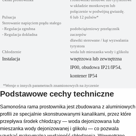
w układzie mostkowym lub
połączenie w podwójną gwiazdę.
Pulsacja
6 lub 12 pulsów*
Sterowanie napięciem prądu stałego
- Regulacja zgrubna
podobciążeniowy przełącznik
- Regulacja dokładna
zaczepów
dławiki sterowane / kąt wyzwalania
tyrystora
Chłodzenie
woda lub mieszanka wody i glikolu
Instalacja
wnętrzowa lub zewnętrzna
IP00, obudowa IP21/IP54,
kontener IP54
*Wersje o innych parametrach znamionowych na życzenie
Podstawowe cechy techniczne
Samonośna rama prostownika jest zbudowana z aluminiowych
profili ze specjalnie skonstruowanymi kanalikami, przez które
przepływa środek chłodzący — woda dejonizowana lub
mieszanka wody dejonizowanej i glikolu — co pozwala
uzyskać maksymalną wydajność chłodzenia. Wewnętrzne