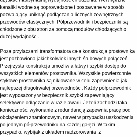
Suggestions
kanaliki wodne są poprowadzone i pospawane w sposób
Products
pozwalający uniknąć podłączania licznych zewnętrznych
See more products
przewodów elastycznych. Półprzewodniki i bezpieczniki są
Shopping list preview
chłodzone z obu stron za pomocą modułów chłodzących o
0
dużej wydajności.
Poza przyłaczami transformatora cała konstrukcja prostownika
jest pozbawiona jakichkolwiek innych śrubowych połączeń.
Przejrzysta konstrukcja umożliwia łatwy i szybki dostęp do
wszystkich elementów prostownika. Wszystkie powierzchnie
stykowe prostownika są niklowane w celu zapewnienia jak
najlepszej długotrwałej przewodności. Każdy półprzewodnik
jest wyposażony w bezpiecznik szybki zapewniający
selektywne odłączanie w razie awarii. Jeżeli zachodzi taka
konieczność, wykonanie z redundancją zapewnia pracę pod
obciążeniem znamionowym, nawet w przypadku uszkodzenia
po jednym półprzewodniku na każdej gałęzi. W takim
przypadku wybijak z układem nadzorowania z