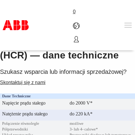
0
Prostowniki wysokoprądowe
Produkty i rozwiązania
(HCR) — dane techniczne
Branże
Usługi
Szukasz wsparcia lub informacji sprzedażowej?
About us
Złóż zamówienie
Skontaktuj się z nami
Skontaktuj się z nami
Kariera
Dane Techniczne
Napięcie prądu stałego
do 2000 V*
Natężenie prądu stałego
do 220 kA*
Połączenie równoległe
możliwe
Półprzewodniki
3- lub 4- calowe*
Układ prostownika
Prostowniki diodowe lub tyrystorowe