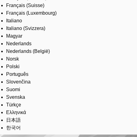
Français (Suisse)
Français (Luxembourg)
Italiano
Italiano (Svizzera)
Magyar
Nederlands
Nederlands (België)
Norsk
Polski
Português
Slovenčina
Suomi
Svenska
Türkçe
Ελληνικά
日本語
한국어