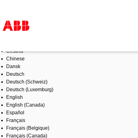
Select Language
Products & Solutions
Čeština
Industries
Chinese
Services
Dansk
About us
Deutsch
Where to buy
Deutsch (Schweiz)
Contact us
Deutsch (Luxemburg)
Careers
English
English (Canada)
Español
Français
Français (Belgique)
Français (Canada)