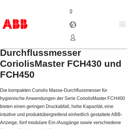
0
Coriolis Masse-
Produkte und Leistungen
Durchflussmesser
Branchenlösungen
CoriolisMaster FCH430 und
Service
Über uns
FCH450
Vertriebspartner finden
Kontakt
Die kompakten Coriolis Masse-Durchflussmesser für
Karriere
hygienische Anwendungen der Serie CoriolisMaster FCH400
bieten einen geringen Druckabfall, hohe Kapazität, eine
intuitive und produktübergreifend einheitlich gestaltete ABB-
Anzeige, fünf modulare Ein-/Ausgänge sowie verschiedene