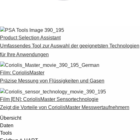
Suggestions
Products
See more products
Shopping list preview
0
Product Selection Assistant
Umfassendes Tool zur Auswahl der geeignetsten Technologien
für Ihre Anwendungen
Film: CoriolisMaster
Präzise Messung von Flüssigkeiten und Gasen
Film [EN]: CoriolisMaster Sensortechnologie
Zeigt die Vorteile von CoriolisMaster Messwertaufnehmern
Übersicht
Daten
Tools