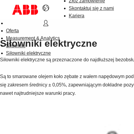
Złóż zamówienie
Skontaktuj się z nami
Kariera
Siłowniki 
Oferta
elektryczne 
Są 
są 
Measurement & Analytics
Siłowniki elektryczne
to 
przeznaczone 
Siłowniki
smarowane 
do 
Siłowniki elektryczne
olejem 
Siłowniki elektryczne są przeznaczone do najdłuższej bezobsł
najdłuższej 
koło 
bezobsługowej 
zębate 
pracy
Są to smarowane olejem koło zębate z wałem napędowym podpar
z 
się zakresem średnicy ± 0,05%, zapewniającym dokładne pozycj
wałem 
napędowym 
nawet najtrudniejsze warunki pracy.
podpartym 
łożyskami 
kulkowymi. 
Ruch 
obrotowy 