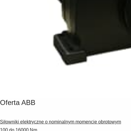
4X 
siłowniki 
Contrac 
wytrzymują 
nawet 
najbardziej 
żmudne 
warunki 
pracy.
Oferta ABB
Siłowniki elektryczne o nominalnym momencie obrotowym
100 do 16000 Nm.