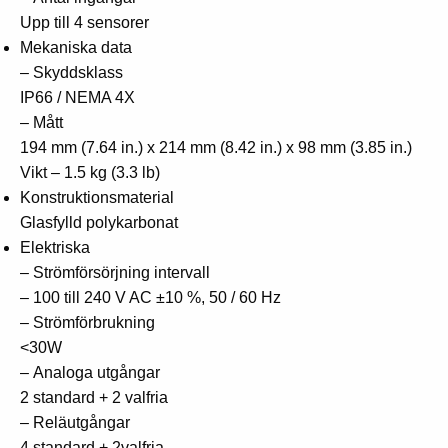
Upp till 4 sensorer
Mekaniska data
– Skyddsklass
IP66 / NEMA 4X
– Mått
194 mm (7.64 in.) x
214 mm (8.42 in.) x
98 mm (3.85 in.)
Vikt – 1.5 kg (3.3 lb)
Konstruktionsmaterial
Glasfylld polykarbonat
Elektriska
– Strömförsörjning intervall
– 100 till 240 V AC ±10 %, 50 / 60 Hz
– Strömförbrukning
<30W
– Analoga utgångar
2 standard +
2 valfria
– Reläutgångar
4 standard +
2valfria