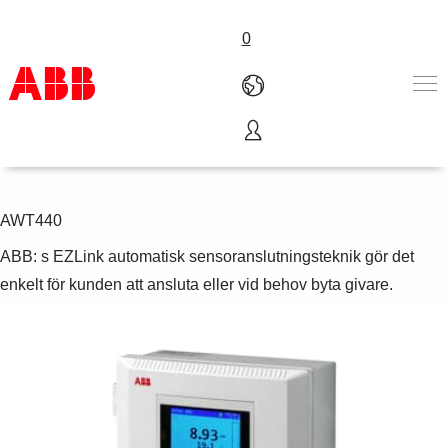
0
Flerkanals digitaltransmitter
Produkter och tjänster
Industrier
Service
AWT440
Om ABB
ABB: s EZLink automatisk sensoranslutningsteknik gör det
Här kan du köpa
enkelt för kunden att ansluta eller vid behov byta givare.
Kontakta oss
Karriär på ABB