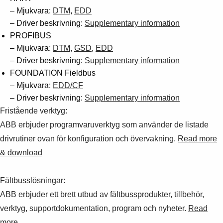
– Mjukvara:
DTM
,
EDD
– Driver beskrivning:
Supplementary information
PROFIBUS
– Mjukvara:
DTM
,
GSD
,
EDD
– Driver beskrivning:
Supplementary information
FOUNDATION Fieldbus
– Mjukvara:
EDD/CF
– Driver beskrivning:
Supplementary information
Fristående verktyg:
ABB erbjuder programvaruverktyg som använder de listade
drivrutiner ovan för konfiguration och övervakning.
Read more
& download
Fältbusslösningar:
ABB erbjuder ett brett utbud av fältbussprodukter, tillbehör,
verktyg, supportdokumentation, program och nyheter.
Read
more