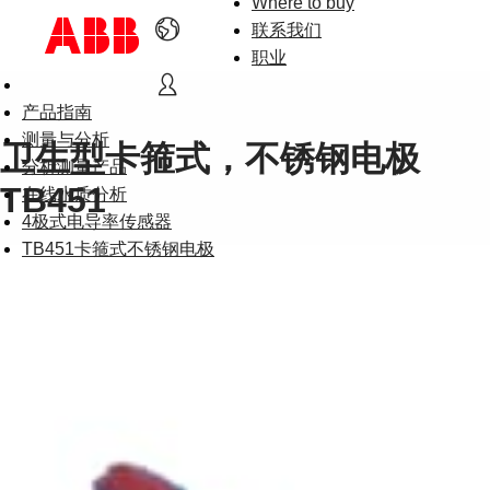
Where to buy
联系我们
职业
产品指南
测量与分析
卫生型卡箍式，不锈钢电极
分析测量产品
TB451
在线水质分析
4极式电导率传感器
TB451卡箍式不锈钢电极