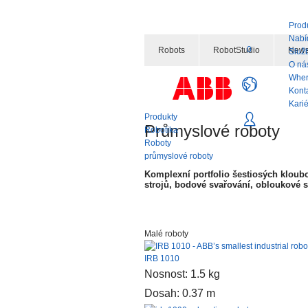
Prod
Nabí
0
Robots
RobotStudio
News
Služ
O ná
Wher
Kont
Kari
Produkty
Průmyslové roboty
Robotika
Roboty
průmyslové roboty
Komplexní portfolio šestiosých kloubo
strojů, bodové svařování, obloukové sv
Malé roboty
IRB 1010
Nosnost: 1.5 kg
Dosah: 0.37 m