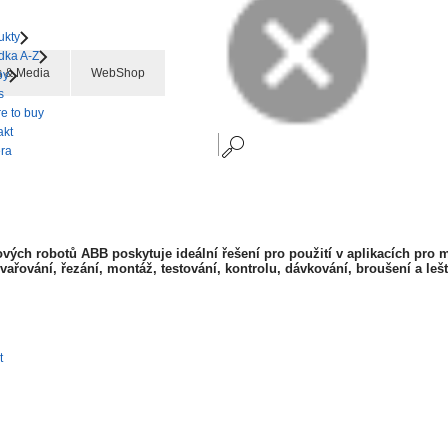
ukty
dka A-Z
 & Media
WebShop
by
s
e to buy
akt
éra
vých robotů ABB poskytuje ideální řešení pro použití v aplikacích pro 
ařování, řezání, montáž, testování, kontrolu, dávkování, broušení a lešt