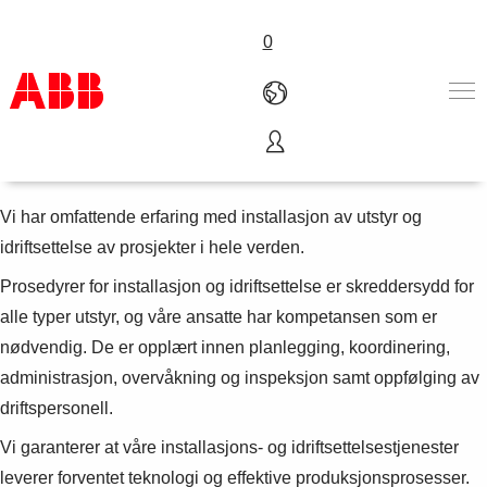
0
Installasjon og idriftsettelse
Produkter og systemer
Løsninger for industrien
Vi har omfattende erfaring med installasjon av utstyr og
Service
idriftsettelse av prosjekter i hele verden.
Om oss
Prosedyrer for installasjon og idriftsettelse er skreddersydd for
Where to buy
Contact us
alle typer utstyr, og våre ansatte har kompetansen som er
Karriere
nødvendig. De er opplært innen planlegging, koordinering,
administrasjon, overvåkning og inspeksjon samt oppfølging av
driftspersonell.
Vi garanterer at våre installasjons- og idriftsettelsestjenester
leverer forventet teknologi og effektive produksjonsprosesser.