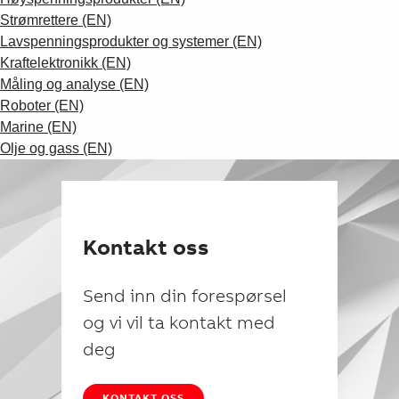
Suggestions
Strømrettere (EN)
Products
Lavspenningsprodukter og systemer (EN)
See more products
Kraftelektronikk (EN)
Shopping list preview
Måling og analyse (EN)
0
Roboter (EN)
Marine (EN)
Olje og gass (EN)
Kontakt oss
Send inn din forespørsel
og vi vil ta kontakt med
deg
KONTAKT OSS