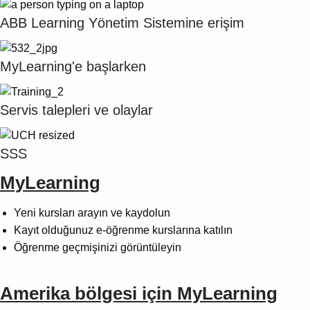
Suggestions
Products
ABB Learning Yönetim Sistemine erişim
See more products
Shopping list preview
MyLearning'e başlarken
0
Servis talepleri ve olaylar
SSS
MyLearning
Yeni kursları arayın ve kaydolun
Kayıt olduğunuz e-öğrenme kurslarına katılın
Öğrenme geçmişinizi görüntüleyin
Amerika bölgesi için MyLearning