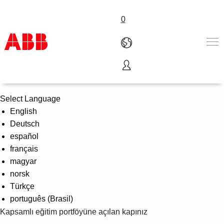
0
ABB Üniversitesi
Ürünler ve Çözümler
Endüstriler
Select Language
Servis
English
Hakkımızda
Deutsch
Satış noktaları
español
Bize ulaşın
français
Kariyer
magyar
norsk
Türkçe
português (Brasil)
Kapsamlı eğitim portföyüne açılan kapınız