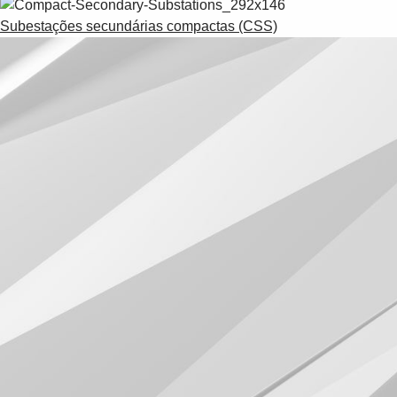
Subestações secundárias compactas (CSS)