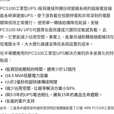
PCS100工業型UPS I是與連接到備份逆變器系統的超級電容儲
能系統單變換UPS，使下游負載在短期停電和非常深刻的電壓
驟降保持正常運行。 使用單一轉換結構降低耗損，安裝
PCS100 MV UPS可選擇全面保護或只選特定敏感負載。 此
外，它更能減少佔用空間。事實上，能量存儲和轉換器都維持在
低電壓水平，大大簡化維護並降低系統設置的成本。
在半導體應用的PCS100工業型UPS解決方案的許多差異化的特
點是：
l投資回收期短的時間，通常少於12個月
l16.5 MVA低壓電力容量
l小於2毫秒的超快速傳送時間
l減少佔用空間 - 比競爭解決方案小50％
l與3-5年的UPS電池相比，擁有15年的產品生命週期。
l全面的客戶支持
此外，三星為中國西安的儲存型快閃記憶體廠配置了22套 ABB PCS100工業型
Suggestions