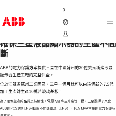
0
確保三星液晶顯示器的生產不間
產品&解決方案
產業
斷
服務
人才招募
ABB的電力保護方案提供三星在中國蘇州的30億美元新建液晶
關於ABB
聯繫我們
顯示器生產工廠的完整保全。
位於江蘇省蘇州工業園區，三星一個月就可以由這個新的7.5代
加工生產線生產10萬片玻璃基板。
為了確保生產的品質及持續性，電壓的驟降及升高等干擾，三星選擇了八套
ABB的PCS100 UPS-I低壓不間斷電源（UPS），16.5 MVA容量的電力保護解
決方案。