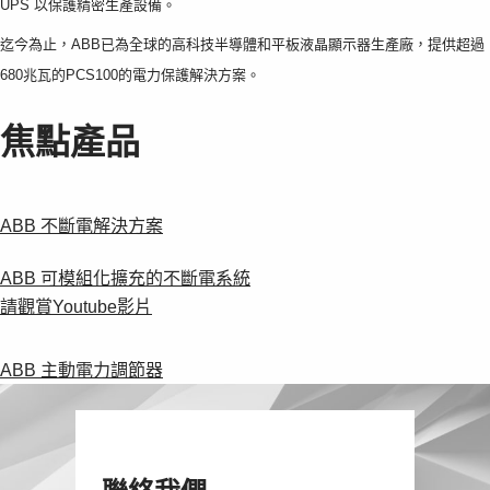
UPS 以保護精密生產設備。
Products
See more products
迄今為止，ABB已為全球的高科技半導體和平板液晶顯示器生產廠，提供超過
Shopping list preview
680兆瓦的PCS100的電力保護解決方案。
0
焦點產品
ABB 不斷電解決方案
ABB 可模組化擴充的不斷電系統
請觀賞Youtube影片
ABB 主動電力調節器