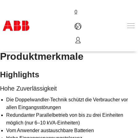
0
Highlights und
Produkte und Leistungen
Produktmerkmale
Branchenlösungen
Service
Highlights
Über uns
Where to buy
Hohe Zuverlässigkeit
Contact us
Karriere
Die Doppelwandler-Technik schützt die Verbraucher vor
allen Eingangsstörungen
Redundanter Parallelbetrieb von bis zu drei Einheiten
möglich (nur 6–10 kVA-Einheiten)
Vom Anwender austauschbare Batterien