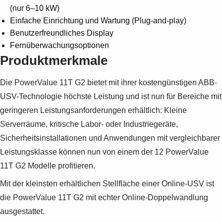
Suggestions
(nur 6–10 kW)
Products
Einfache Einrichtung und Wartung (Plug-and-play)
See more products
Benutzerfreundliches Display
Shopping list preview
Fernüberwachungsoptionen
0
Produktmerkmale
Die PowerValue 11T G2 bietet mit ihrer kostengünstigen ABB-
USV-Technologie höchste Leistung und ist nun für Bereiche mit
geringeren Leistungsanforderungen erhältlich: Kleine
Serverräume, kritische Labor- oder Industriegeräte,
Sicherheitsinstallationen und Anwendungen mit vergleichbarer
Leistungsklasse können nun von einem der 12 PowerValue
11T G2 Modelle profitieren.
Mit der kleinsten erhältlichen Stellfläche einer Online-USV ist
die PowerValue 11T G2 mit echter Online-Doppelwandlung
ausgestattet.