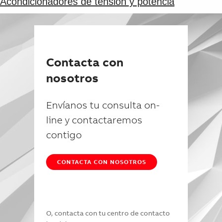
Acondicionadores de tensión y potencia
Suggestions
Products
See more products
Shopping list preview
0
Contacta con
nosotros
Envíanos tu consulta on-
line y contactaremos
contigo
CONTACTA CON NOSOTROS
O, contacta con tu centro de contacto