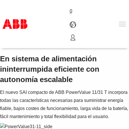
0
PowerValue 11/31 T
Productos & Soluciones
Industrias
En sistema de alimentación
Servicios
ininterrumpida eficiente con
Sobre ABB
Dónde comprar
autonomía escalable
Contáctanos
Carreras
El nuevo SAI compacto de ABB PowerValue 11/31 T incorpora
todas las características necesarias para suministrar energía
fiable, bajos costes de funcionamiento, larga vida de la batería,
fácil mantenimiento y total flexibilidad para el usuario.