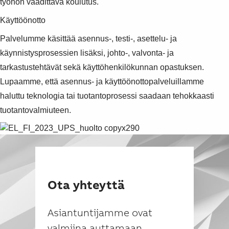
työhön vaadittava koulutus.
Käyttöönotto
Palvelumme käsittää asennus-, testi-, asettelu- ja
käynnistysprosessien lisäksi, johto-, valvonta- ja
tarkastustehtävät sekä käyttöhenkilökunnan opastuksen.
Lupaamme, että asennus- ja käyttöönottopalveluillamme
haluttu teknologia tai tuotantoprosessi saadaan tehokkaasti
tuotantovalmiuteen.
Ota yhteyttä
Asiantuntijamme ovat
valmiina auttamaan.