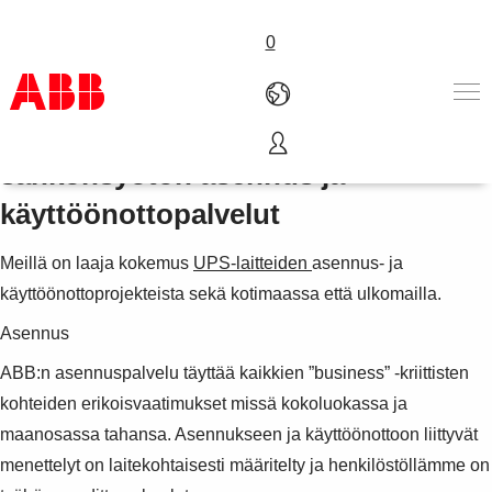
0
UPS-järjestelmien ja varmennetun
sähkönsyötön asennus ja
Tuotteet ja järjestelmät
käyttöönottopalvelut
Toimialat
Palvelut
ABB lyhyesti
Meillä on laaja kokemus
UPS-laitteiden
asennus- ja
Mistä ostaa
käyttöönottoprojekteista sekä kotimaassa että ulkomailla.
Ota yhteyttä
Asennus
ABB-uralle
ABB:n asennuspalvelu täyttää kaikkien ”business” -kriittisten
kohteiden erikoisvaatimukset missä kokoluokassa ja
maanosassa tahansa. Asennukseen ja käyttöönottoon liittyvät
menettelyt on laitekohtaisesti määritelty ja henkilöstöllämme on