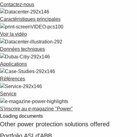
Suggestions
Contactez-nous
Products
See more products
Caractéristiques principales
Shopping list preview
Voir la vidéo
0
Données techniques
Applications
Références
Service
S'inscrire au e-magazine "Power"
Loading documents
Other power protection solutions offered
Portfolio ASI d’ABB