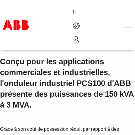
0
PCS100 UPS-I
Products & Solutions
Industries
Conçu pour les applications
Services
commerciales et industrielles,
About us
Where to buy
l'onduleur industriel PCS100 d'ABB
Contact us
présente des puissances de 150 kVA
Careers
à 3 MVA.
Grâce à son coût de possession réduit par rapport à des