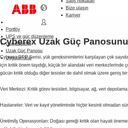
Satış noktaları
Bize ulaşın
Kariyer
Portföy
UPS ve güç düzenleme
Cyberex Uzak Güç Panosunun
Güç dağıtımı
Uzak Güç Panosu
Cyberex RPP Serisi, yük gereksinimlerini karşılayan çok sayıd
Uygulamalar
için kritik önem taşıdığı, küçük bir alandaki veri merkezlerinde ço
gücün kritik olduğu diğer tesisler de dahil olmak üzere geniş bi
Veri Merkezi: Kritik görev tesisleri, bilgisayar, ağ, veri depolam
Hastaneler: Veri ve kayıt yönetiminde hiçbir kesinti olmadan sür
Üretim/İş Operasyonları: Doğası gereği kritik olan hayati öneme