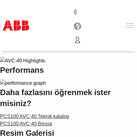
0
PCS100 AVC-40 Öne Çıkanlar
Ürünler ve Çözümler
Endüstriler
Servis
Performans
Hakkımızda
Satış noktaları
Bize ulaşın
Daha fazlasını öğrenmek ister
Kariyer
misiniz?
PCS100 AVC-40 Teknik katalog
PCS100 AVC-40 Broşür
Resim Galerisi