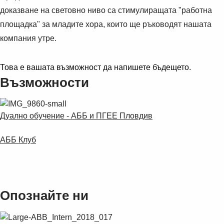
Suggestions
доказване на световно ниво са стимулиращата "работна
Products
площадка" за младите хора, които ще ръководят нашата
See more products
компания утре.
Shopping list preview
0
Това е вашата възможност да напишете бъдещето.
Възможности
Дуално обучение - АББ и ПГЕЕ Пловдив
АББ Клуб
Опознайте ни