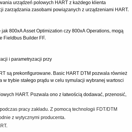
zowania urządzeń polowych HART z każdego klienta
cji zarządzania zasobami powiązanych z urządzeniami HART.
jak 800xA Asset Optimization czy 800xA Operations, mogą
 Fieldbus Builder FF.
i i parametryzacji przy
 HART są prekonfigurowane. Basic HART DTM pozwala również
 trybie stałego prądu w celu symulacji wybranej wartosci
olowych HART. Pozwala ono z łatwością dodawać, przenosić,
podczas pracy zakładu. Z pomocą technologii FDT/DTM
odnie z wytycznymi producenta.
ART.