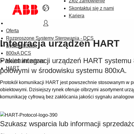
Złóż zamówienie
Skontaktuj się z nami
Kariera
Oferta
Rozproszone Systemy Sterowania - DCS
Integracja urządzeń HART
System 800xA
800xA DCS
Pakiet integracji urządzeń HART systemu
Magistrale polowe
HART
polowymi w środowisku systemu 800xA.
Protokół komunikacji HART jest powszechnie stosowanym w pr
obiektowymi. Dzisiejszy rynek oferuje olbrzymi asortyment ur
komunikację cyfrową bez zakłócania jakości sygnału analogow
Szukasz wsparcia lub informacji sprzedaż