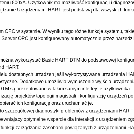
ystemu 800xA. Uzytkownik ma możliwość konfiguracji i diagno
ądzanie Urządzeniami HART jest podstawą dla wszyskich funk
PC w systemie. W wyniku tego różne funkcje systemu, takie 
Serwer OPC jest konfigurowany automatycznie przez narzędzie
ożna wykorzystać Basic HART DTM do podstawowej konfiguracj
nd HART.
a wielu dostepnych urządzęń jeśli wykorzystywane urządzenia
tyczne. Dodatkowo umożliwia wymuszenie wyjścia urządzenia w
DTM są prezentowane w takim samym interfejsie użytkownika.
ję projektów topologii magistrali i konfigurację urządzeń p
bierać ich konfigurację oraz uruchamiać je.
o szczegółowej diagnostyki problemów z urządzeniami HART 
pewniający optymalne wsparcie dla interakcji z urządzeniem zg
 funkcji zarządzania zasobami powiązanych z urządzeniami H