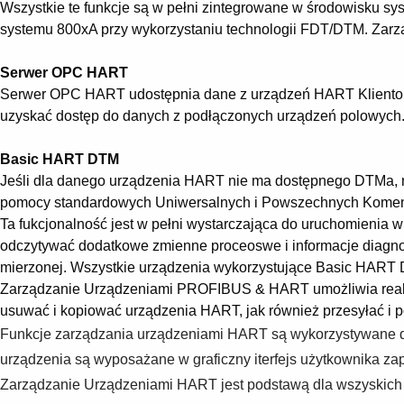
Wszystkie te funkcje są w pełni zintegrowane w środowisku s
systemu 800xA przy wykorzystaniu technologii FDT/DTM. Zarz
Serwer OPC HART
Serwer OPC HART udostępnia dane z urządzeń HART Klientom O
uzyskać dostęp do danych z podłączonych urządzeń polowych. 
Basic HART DTM
Jeśli dla danego urządzenia HART nie ma dostępnego DTMa, m
pomocy standardowych Uniwersalnych i Powszechnych Kome
Ta fukcjonalność jest w pełni wystarczająca do uruchomieni
odczytywać dodatkowe zmienne proceoswe i informacje diagnos
mierzonej. Wszystkie urządzenia wykorzystujące Basic HART 
Zarządzanie Urządzeniami PROFIBUS & HART umożliwia realizac
usuwać i kopiować urządzenia HART, jak również przesyłać i po
Funkcje zarządzania urządzeniami HART są wykorzystywane d
urządzenia są wyposażane w graficzny iterfejs użytkownika za
Zarządzanie Urządzeniami HART jest podstawą dla wszyskich