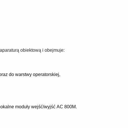
paraturą obiektową i obejmuje:
raz do warstwy operatorskiej,
lokalne moduły wejść/wyjść AC 800M.