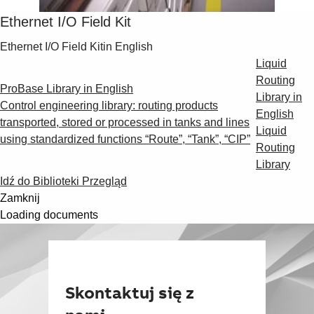
Ethernet I/O Field Kit
Ethernet I/O Field Kit
in English
Liquid
Routing
ProBase Library
in English
Library
in
Control engineering library: routing products
English
transported, stored or processed in tanks and lines
Liquid
using standardized functions “Route”, “Tank”, “CIP”
Routing
Library
Idź do Biblioteki Przegląd
Zamknij
Loading documents
Skontaktuj się z