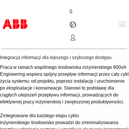
0
800xA Engineering
Produkty i rozwiązania
Branże
Integracja informacji dla lepszego i szybszego dostępu.
Usługi
Praca w ramach wspólnego środowiska inżynierskiego 800xA
About us
Engineering wspiera spójny przepływ informacji przez cały cykl
Złóż zamówienie
życia systemu: od projektu, poprzez instalację i uruchomienie
Skontaktuj się z nami
po eksploatacje i konserwacje. Stanowi to podstawę dla
Kariera
ciągłych ulepszeń przepływu informacji, prowadzących do
efektywnej pracy inżynierskiej i zwiększonej produktywności.
Zintegrowane dla każdego etapu cyklu
inżynierskiego środowisko prowadzi do zminimalizowania