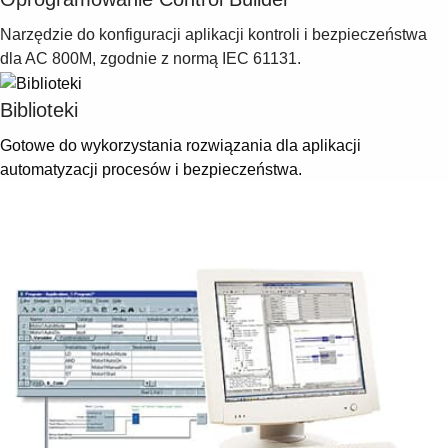
Suggestions
Products
Narzędzie do konfiguracji aplikacji kontroli i bezpieczeństwa
See more products
dla AC 800M, zgodnie z normą IEC 61131.
Shopping list preview
Biblioteki
0
Gotowe do wykorzystania rozwiązania dla aplikacji
automatyzacji procesów i bezpieczeństwa.