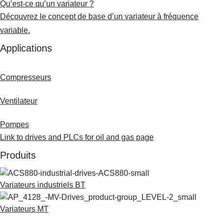
Suggestions
Qu’est-ce qu’un variateur ?
Products
Découvrez le concept de base d’un variateur à fréquence
See more products
variable.
Shopping list preview
Applications
0
Compresseurs
Ventilateur
Pompes
Link to drives and PLCs for oil and gas page
Produits
Variateurs industriels BT
Variateurs MT