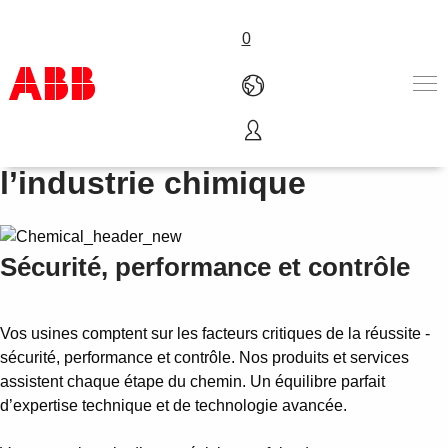
0
Variateurs et PLC pour
Produits & Services
l’industrie chimique
Industries
Services
A propos
Sécurité, performance et contrôle
Où acheter
Contactez-nous
Carrières
Vos usines comptent sur les facteurs critiques de la réussite -
sécurité, performance et contrôle. Nos produits et services
assistent chaque étape du chemin. Un équilibre parfait
d’expertise technique et de technologie avancée.