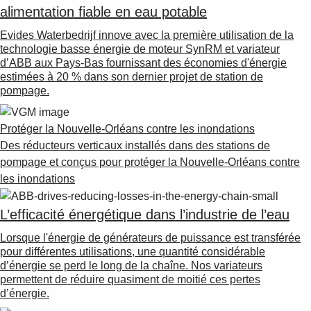
Suggestions
alimentation fiable en eau potable
Products
Evides Waterbedrijf innove avec la première utilisation de la
See more products
technologie basse énergie de moteur SynRM et variateur
Shopping list preview
d’ABB aux Pays-Bas fournissant des économies d'énergie
estimées à 20 % dans son dernier projet de station de
0
pompage.
Protéger la Nouvelle-Orléans contre les inondations
Des réducteurs verticaux installés dans des stations de
pompage et conçus pour protéger la Nouvelle-Orléans contre
les inondations
L’efficacité énergétique dans l’industrie de l’eau
Lorsque l'énergie de générateurs de puissance est transférée
pour différentes utilisations, une quantité considérable
d’énergie se perd le long de la chaîne. Nos variateurs
permettent de réduire quasiment de moitié ces pertes
d’énergie.