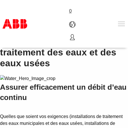
0
Variateurs et API pour le
Produits & Services
traitement des eaux et des
Industries
eaux usées
Services
A propos
Où acheter
Contactez-nous
Assurer efficacement un débit d’eau
Carrières
continu
Quelles que soient vos exigences (installations de traitement
des eaux municipales et des eaux usées, installations de