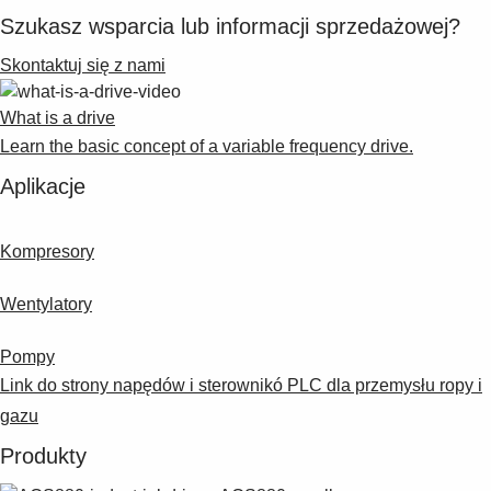
Suggestions
Szukasz wsparcia lub informacji sprzedażowej?
Products
See more products
Skontaktuj się z nami
Shopping list preview
What is a drive
0
Learn the basic concept of a variable frequency drive.
Aplikacje
Kompresory
Wentylatory
Pompy
Link do strony napędów i sterownikó PLC dla przemysłu ropy i
gazu
Produkty