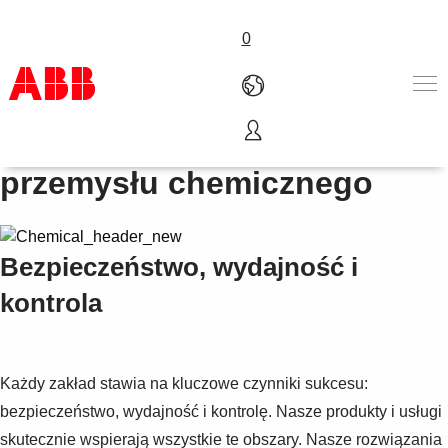
0
Napędy i sterowniki PLC dla
Produkty i rozwiązania
przemysłu chemicznego
Branże
Usługi
About us
Bezpieczeństwo, wydajność i
Złóż zamówienie
Skontaktuj się z nami
kontrola
Kariera
Każdy zakład stawia na kluczowe czynniki sukcesu:
bezpieczeństwo, wydajność i kontrolę. Nasze produkty i usługi
skutecznie wspierają wszystkie te obszary. Nasze rozwiązania