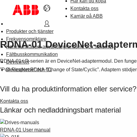
Här kan du köpa
Kontakta oss
Karriär på ABB
Produkter och tjänster
Frekvensomriktare
RDNA-01 DeviceNet-adapter
Kommunikation, användargränssnitt och säkerhet
Fältbusskommunikation
RDNA-01 i R-serien är en DeviceNet-adaptermodul. Den fungerar 
DeviceNet
”Poll-Response” och ”Change of State/Cyclic”. Adaptern stödjer
DeviceNet RDNA-01
Vill du ha produktinformation eller service?
Kontakta oss
Länkar och nedladdningsbart material
RDNA-01 User manual