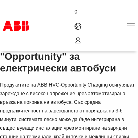
0
Зареждане тип
Products & Solutions
"Opportunity" за
Industries
електрически автобуси
Services
About us
Where to buy
Продукитите на ABB HVC-Opportunity Charging осигуряват
Contact us
зареждане с високо напрежение чрез автоматизирана
Careers
връзка на покрива на автобуса. Със средна
продължителност на зареждането от порядъка на 3-6
минути, системата лесно може да бъде интегрирана в
съществуващи инсталации чрез монтиране на зарядни
станции на терминали, крайни точки и междинни спирки.