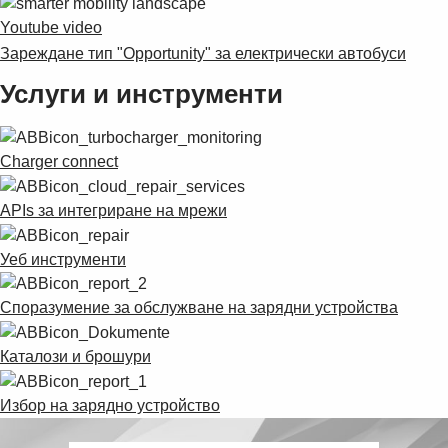
Suggestions
Youtube video
Products
Зареждане тип "Opportunity" за електрически автобуси
See more products
Shopping list preview
Услуги и инструменти
0
Charger connect
APIs за интегриране на мрежи
Уеб инструменти
Споразумение за обслужване на зарядни устройства
Каталози и брошури
Избор на зарядно устройство