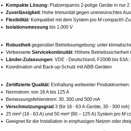
Kompakte Lösung:
Platzersparnis 2-polige Geräte in nur 
Zuverlässigkeit
: Hohe Immunität gegen unerwünschtes Ausl
Flexibilität
: Kompatibel mit dem System pro
M
compact®-Zub
Isolationsmessung
bis 1.000 V
Robustheit
gegenüber Betriebsumgebung: unter klimatisc
Verbesserte
Servicekontinuität
: Höhere Betriebssicherheit
Länder-Zulassungen
: VDE - Deutschland, F200B bis 63A: 
Koordination und Back-up-Schutz mit ABB-Geräten
Zertifizierte Qualität
: Einhaltung weltweiter Produktnormen
Nennstrom: von 16 A bis 125 A
Bemessungsfehlerstrom: 30, 300 und 500 mA
Verschmutzungsgrad
3 (für 16 - 63 A-Geräte, 30 - 300 mA)
25 mm² (16 - 63 A) und 50 mm² (80 – 125 A) System pro
M
co
Geeignet für die Installation in einphasigen Netzen oder dre