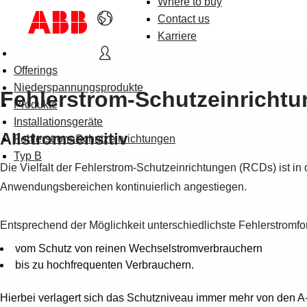
Where to buy
Contact us
Karriere
Offerings
Niederspannungsprodukte
Fehlerstrom-Schutzeinricht
Produkte
Installationsgeräte
Allstromsensitiv
Fehlerstrom-Schutzeinrichtungen
Typ B
Die Vielfalt der Fehlerstrom-Schutzeinrichtungen (RCDs) ist i
Anwendungsbereichen kontinuierlich angestiegen.
Entsprechend der Möglichkeit unterschiedlichste Fehlerstromf
vom Schutz von reinen Wechselstromverbrauchern
bis zu hochfrequenten Verbrauchern.
Hierbei verlagert sich das Schutzniveau immer mehr von den A