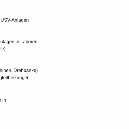
er USV-Anlagen
anlagen in Laboren
fe)
hinen, Drehbänke)
gleitheizungen
 in