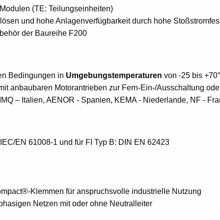
2 Modulen (TE: Teilungseinheiten)
ösen und hohe Anlagenverfügbarkeit durch hohe Stoßstromfestig
ehör der Baureihe F200
hen Bedingungen in
Umgebungstemperaturen
von -25 bis +70
 mit anbaubaren Motorantrieben zur Fern-Ein-/Ausschaltung od
IMQ – Italien, AENOR - Spanien, KEMA - Niederlande, NF - Fra
: IEC/EN 61008-1 und für FI Typ B: DIN EN 62423
mpact®-Klemmen für anspruchsvolle industrielle Nutzung
iphasigen Netzen mit oder ohne Neutralleiter