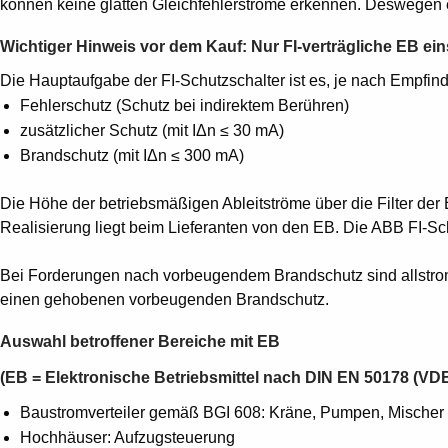
können keine glatten Gleichfehlerströme erkennen. Deswegen erf
Wichtiger Hinweis vor dem Kauf: Nur FI-verträgliche EB ein
Die Hauptaufgabe der FI-Schutzschalter ist es, je nach Empfind
Fehlerschutz (Schutz bei indirektem Berühren)
zusätzlicher Schutz (mit IΔn ≤ 30 mA)
Brandschutz (mit IΔn ≤ 300 mA)
Die Höhe der betriebsmäßigen Ableitströme über die Filter der 
Realisierung liegt beim Lieferanten von den EB. Die ABB FI-Sch
Bei Forderungen nach vorbeugendem Brandschutz sind allstroms
einen gehobenen vorbeugenden Brandschutz.
Auswahl betroffener Bereiche mit EB
(EB = Elektronische Betriebsmittel nach DIN EN 50178 (VD
Baustromverteiler gemäß BGI 608: Kräne, Pumpen, Mischer
Hochhäuser: Aufzugsteuerung