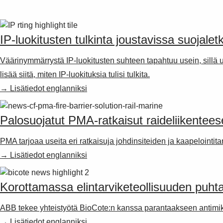
IP-luokitusten tulkinta joustavissa suojaletk
Väärinymmärrystä IP-luokitusten suhteen tapahtuu usein, sillä 
lisää siitä, miten IP-luokituksia tulisi tulkita.
→ Lisätiedot englanniksi
Palosuojatut PMA-ratkaisut raideliikentee
PMA tarjoaa useita eri ratkaisuja johdinsiteiden ja kaapelointi
→ Lisätiedot englanniksi
Korottamassa elintarviketeollisuuden puht
ABB tekee yhteistyötä BioCote:n kanssa parantaakseen antimikr
→ Lisätiedot englanniksi