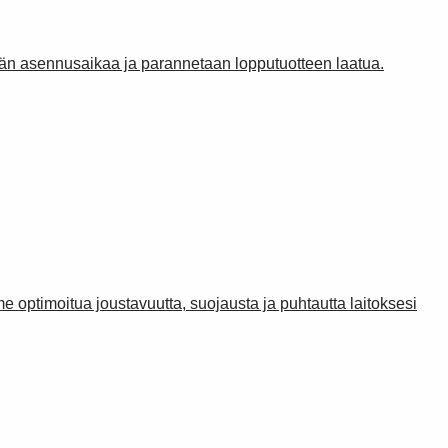
etään asennusaikaa ja parannetaan lopputuotteen laatua.
me optimoitua joustavuutta, suojausta ja puhtautta laitoksesi