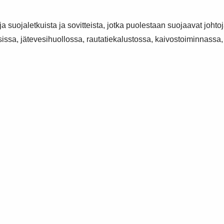
 ja suojaletkuista ja sovitteista, jotka puolestaan suojaavat joh
ksissa, jätevesihuollossa, rautatiekalustossa, kaivostoiminnassa