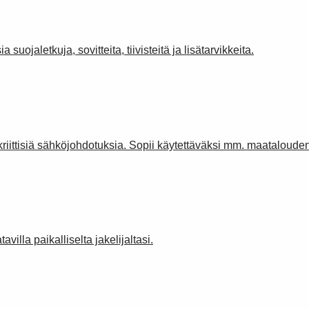
 suojaletkuja, sovitteita, tiivisteitä ja lisätarvikkeita.
kriittisiä sähköjohdotuksia. Sopii käytettäväksi mm. maatalouden
villa paikalliselta jakelijaltasi.