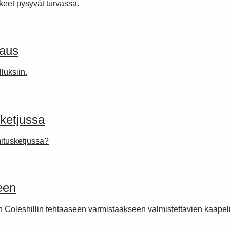
ikkeet pysyvät turvassa.
jaus
luksiin.
sketjussa
mitusketjussa?
een
n Coleshillin tehtaaseen varmistaakseen valmistettavien kaapel