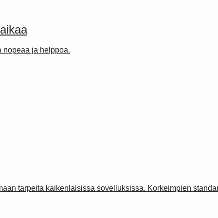
saikaa
a nopeaa ja helppoa.
amaan tarpeita kaikenlaisissa sovelluksissa. Korkeimpien standa