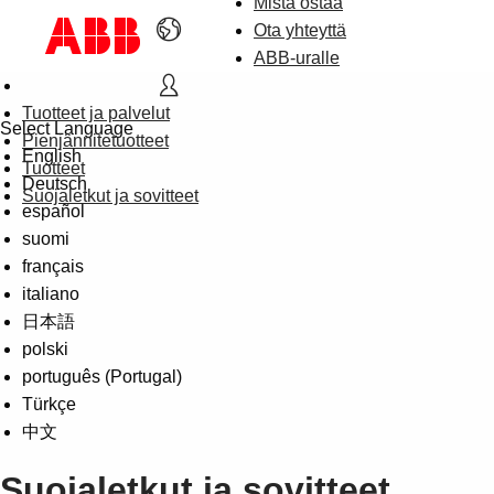
Mistä ostaa
Ota yhteyttä
ABB-uralle
Tuotteet ja palvelut
Select Language
Pienjännitetuotteet
English
Tuotteet
Deutsch
Suojaletkut ja sovitteet
español
suomi
français
italiano
日本語
polski
português (Portugal)
Türkçe
中文
Suojaletkut ja sovitteet