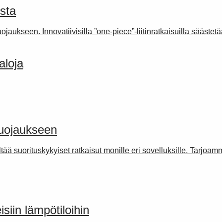
usta
ojaukseen. Innovatiivisilla ”one-piece”-liitinratkaisuilla sääst
aloja
suojaukseen
ää suorituskykyiset ratkaisut monille eri sovelluksille. Tarjoam
isiin lämpötiloihin