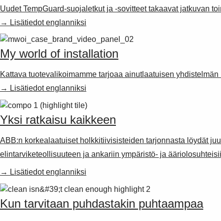
Uudet TempGuard-suojaletkut ja -sovitteet takaavat jatkuvan 
→ Lisätiedot englanniksi
My world of installation
Kattava tuotevalikoimamme tarjoaa ainutlaatuisen yhdistelmän l
→ Lisätiedot englanniksi
Yksi ratkaisu kaikkeen
ABB:n korkealaatuiset holkkitiivisisteiden tarjonnasta löydät juur
elintarviketeollisuuteen ja ankariin ympäristö- ja ääriolosuhteisi
→ Lisätiedot englanniksi
Kun tarvitaan puhdastakin puhtaampaa