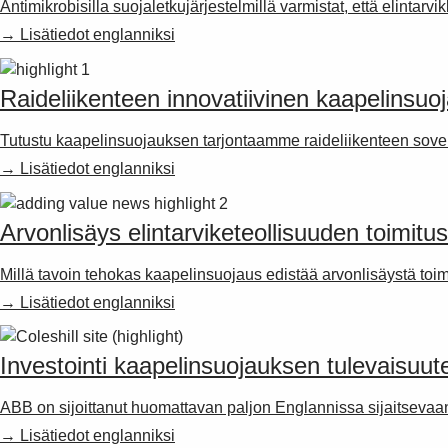
Antimikrobisilla suojaletkujärjestelmillä varmistat, että elintarv
→ Lisätiedot englanniksi
Raideliikenteen innovatiivinen kaapelinsuo
Tutustu kaapelinsuojauksen tarjontaamme raideliikenteen sovel
→ Lisätiedot englanniksi
Arvonlisäys elintarviketeollisuuden toimitu
Millä tavoin tehokas kaapelinsuojaus edistää arvonlisäystä toi
→ Lisätiedot englanniksi
Investointi kaapelinsuojauksen tulevaisuut
ABB on sijoittanut huomattavan paljon Englannissa sijaitsevaa
→ Lisätiedot englanniksi