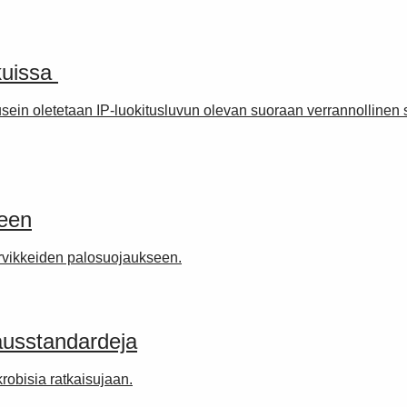
uissa ​
usein oletetaan IP-luokitusluvun olevan suoraan verrannollinen 
seen
tarvikkeiden palosuojaukseen.
ausstandardeja
obisia ratkaisujaan.