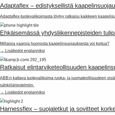
Adaptaflex – edistyksellistä kaapelinsuoja
Adaptaflex-tuotevalikoimasta löytyy ratkaisu kaikkeen kaapelisu
Ehkäisemässä yhdysliikennepisteiden tulip
Millaisia vaaroja huonosta kaapelinsuojauksesta voi koitua?
→ Lisätiedot englanniksi
Ratkaisut elintarviketeollisuuden kaapelin
ABB:n kattava tuotevalikoima ruoka- ja juomateollisuuteen sisält
sähköjärjestelmiin.
→ Lisätiedot englanniksi
Harnessflex – suojaletkut ja sovitteet korke