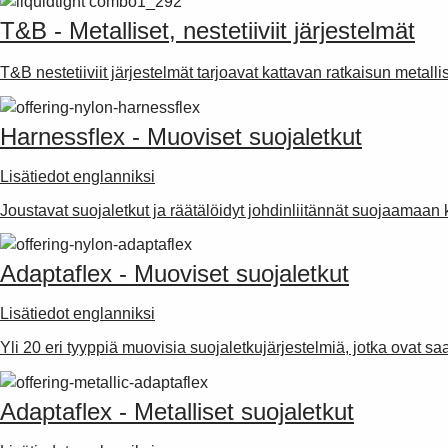
T&B - Metalliset, nestetiiviit järjestelmät
T&B nestetiiviit järjestelmät tarjoavat kattavan ratkaisun metallisia
Harnessflex - Muoviset suojaletkut
Lisätiedot englanniksi
Joustavat suojaletkut ja räätälöidyt johdinliitännät suojaamaan 
Adaptaflex - Muoviset suojaletkut
Lisätiedot englanniksi
Yli 20 eri tyyppiä muovisia suojaletkujärjestelmiä, jotka ovat saata
Adaptaflex - Metalliset suojaletkut