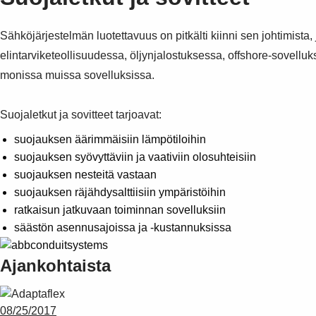
Sähköjärjestelmän luotettavuus on pitkälti kiinni sen johtimista,
elintarviketeollisuudessa, öljynjalostuksessa, offshore-sovellu
monissa muissa sovelluksissa.
Suojaletkut ja sovitteet tarjoavat:
suojauksen äärimmäisiin lämpötiloihin
suojauksen syövyttäviin ja vaativiin olosuhteisiin
suojauksen nesteitä vastaan
suojauksen räjähdysalttiisiin ympäristöihin
ratkaisun jatkuvaan toiminnan sovelluksiin
säästön asennusajoissa ja -kustannuksissa
Ajankohtaista
08/25/2017