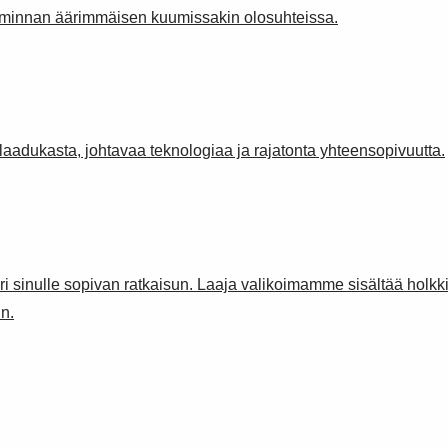
toiminnan äärimmäisen kuumissakin olosuhteissa.
aadukasta, johtavaa teknologiaa ja rajatonta yhteensopivuutta.
i sinulle sopivan ratkaisun. Laaja valikoimamme sisältää holkkitii
in.