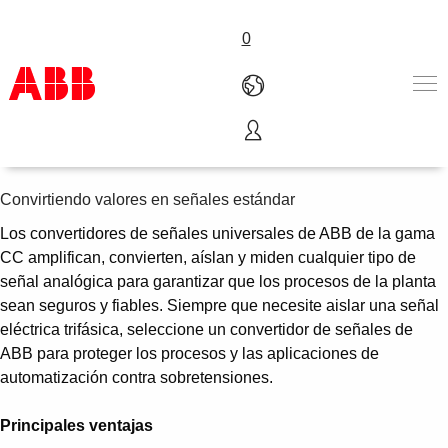
0
Convertidores de señal
Produits & Services
Industries
Convirtiendo valores en señales estándar
Services
Los convertidores de señales universales de ABB de la gama
A propos
CC amplifican, convierten, aíslan y miden cualquier tipo de
Où acheter
señal analógica para garantizar que los procesos de la planta
Contactez-nous
sean seguros y fiables. Siempre que necesite aislar una señal
Carrières
eléctrica trifásica, seleccione un convertidor de señales de
ABB para proteger los procesos y las aplicaciones de
automatización contra sobretensiones.
Principales ventajas