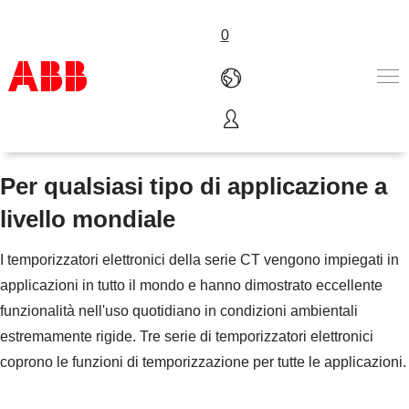
0
Temporizzatori elettronici
Prodotti e Soluzioni
Industrie e Utility
Per qualsiasi tipo di applicazione a
Service
livello mondiale
Chi siamo
Dove acquistare
I temporizzatori elettronici della serie CT vengono impiegati in
Contattaci
applicazioni in tutto il mondo e hanno dimostrato eccellente
Lavorare in ABB
funzionalità nell'uso quotidiano in condizioni ambientali
estremamente rigide. Tre serie di temporizzatori elettronici
coprono le funzioni di temporizzazione per tutte le applicazioni.